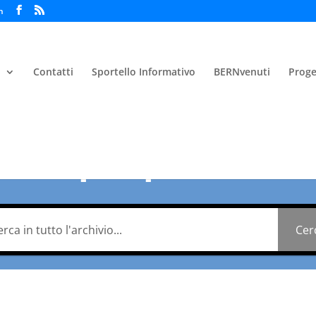
h
i
Contatti
Sportello Informativo
BERNvenuti
Proge
erca per parola ch
Cer