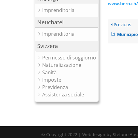
www.bern.ch/i
Imprenditoria
Neuchatel
Previous
Imprenditoria
Municipio
Svizzera
Permesso di soggiorno
Naturalizzazione
Sanità
Imposte
Previdenza
Assistenza sociale
© Copyright 2022 | Webdesign by Stefano Ans