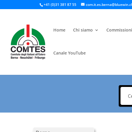
+41 (0)31 381 87 55
com.it.es.berna@bluewin.c
Home
Chi siamo
Commission
Canale YouTube
Ric