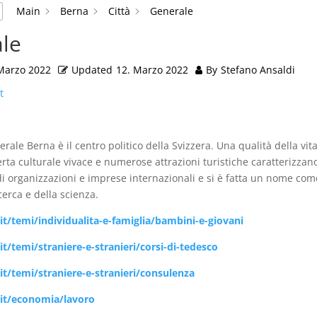
Main
Berna
Città
Generale
le
Marzo 2022
Updated
12. Marzo 2022
By
Stefano Ansaldi
t
erale Berna è il centro politico della Svizzera. Una qualità della vit
erta culturale vivace e numerose attrazioni turistiche caratterizzano
i organizzazioni e imprese internazionali e si è fatta un nome co
cerca e della scienza.
t/temi/individualita-e-famiglia/bambini-e-giovani
/temi/straniere-e-stranieri/corsi-di-tedesco
t/temi/straniere-e-stranieri/consulenza
it/economia/lavoro