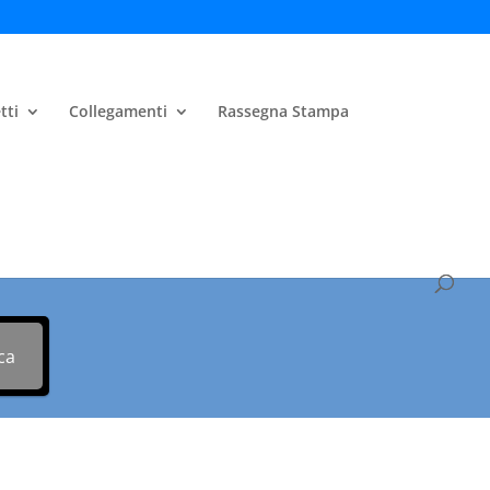
tti
Collegamenti
Rassegna Stampa
iave
ca