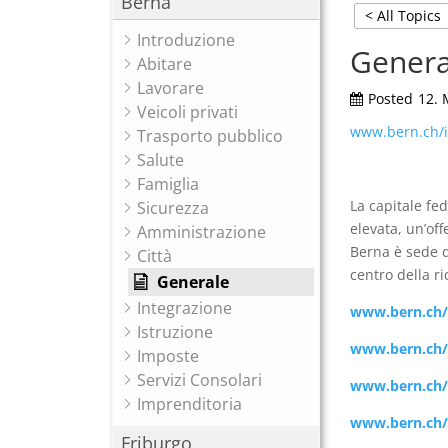
Berna
< All Topics
Introduzione
Genera
Abitare
Lavorare
Posted
12. 
Veicoli privati
www.bern.ch/i
Trasporto pubblico
Salute
Famiglia
La capitale fed
Sicurezza
elevata, un’off
Amministrazione
Berna è sede d
Città
centro della ri
Generale
Integrazione
www.bern.ch/i
Istruzione
www.bern.ch/it
Imposte
Servizi Consolari
www.bern.ch/i
Imprenditoria
www.bern.ch/
Friburgo