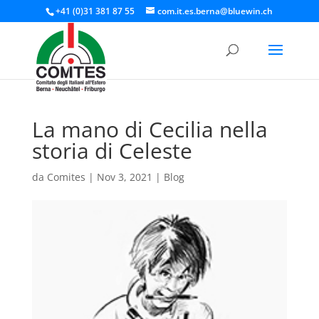
+41 (0)31 381 87 55
com.it.es.berna@bluewin.ch
La mano di Cecilia nella
storia di Celeste
da
Comites
|
Nov 3, 2021
|
Blog