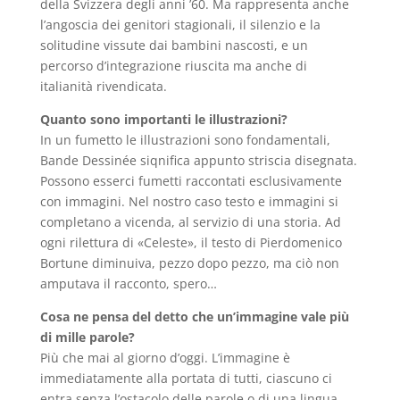
della Svizzera degli anni ’60. Ma rappresenta anche
l’angoscia dei genitori stagionali, il silenzio e la
solitudine vissute dai bambini nascosti, e un
percorso d’integrazione riuscita ma anche di
italianità rivendicata.
Quanto sono importanti le illustrazioni?
In un fumetto le illustrazioni sono fondamentali,
Bande Dessinée siqnifica appunto striscia disegnata.
Possono esserci fumetti raccontati esclusivamente
con immagini. Nel nostro caso testo e immagini si
completano a vicenda, al servizio di una storia. Ad
ogni rilettura di «Celeste», il testo di Pierdomenico
Bortune diminuiva, pezzo dopo pezzo, ma ciò non
amputava il racconto, spero…
Cosa ne pensa del detto che un’immagine vale più
di mille parole?
Più che mai al giorno d’oggi. L’immagine è
immediatamente alla portata di tutti, ciascuno ci
entra senza l’ostacolo delle parole o di una lingua.