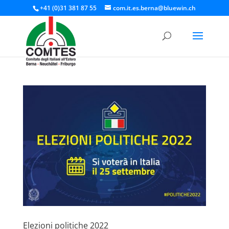
+41 (0)31 381 87 55
com.it.es.berna@bluewin.ch
Elezioni politiche 2022