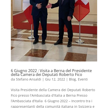
6 Giugno 2022 : Visita a Berna del Presidente
della Camera dei Deputati Roberto Fico
da
Stefano Ansaldi
|
Giu 12, 2022
|
Blog
,
Eventi
Visita Presidente della Camera dei Deputati Roberto
Fico presso l'Ambasciata d'Italia a Berna Presso
l’Ambasciata d’Italia 6 Giugno 2022 – Incontro tra i
rappresentanti della comunità italiana in Svizzera e