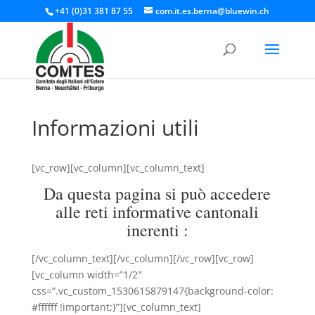
+41 (0)31 381 87 55
com.it.es.berna@bluewin.ch
Informazioni utili
[vc_row][vc_column][vc_column_text]
Da questa pagina si può accedere
alle reti informative cantonali
inerenti :
[/vc_column_text][/vc_column][/vc_row][vc_row]
[vc_column width=”1/2″
css=”.vc_custom_1530615879147{background-color:
#ffffff !important;}”][vc_column_text]