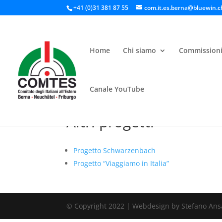
+41 (0)31 381 87 55
com.it.es.berna@bluewin.c
Home
Chi siamo
Commission
Canale YouTube
Altri progetti
Progetto Schwarzenbach
Progetto “Viaggiamo in Italia”
© Copyright 2022 | Webdesign by Stefano Ans