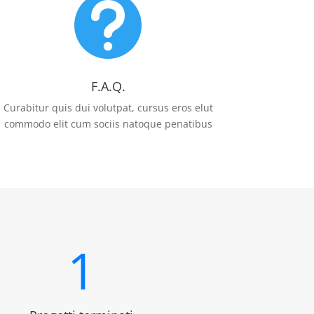

F.A.Q.
Curabitur quis dui volutpat, cursus eros elut
commodo elit cum sociis natoque penatibus
1