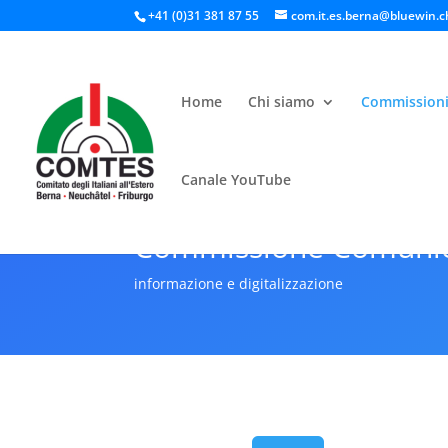
+41 (0)31 381 87 55
com.it.es.berna@bluewin.c
Home
Chi siamo
Commission
Canale YouTube
Commissione Comuni
informazione e digitalizzazione