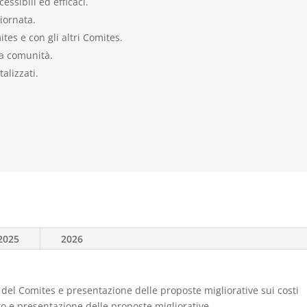
essibili ed efficaci.
iornata.
ites e con gli altri Comites.
la comunità.
alizzati.
2025
2026
o del Comites e presentazione delle proposte migliorative sui costi
ito e presentazione delle proposte migliorative