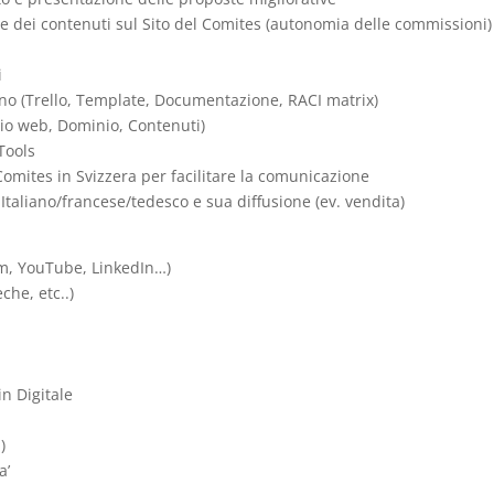
ne dei contenuti sul Sito del Comites (autonomia delle commissioni)
i
erno (Trello, Template, Documentazione, RACI matrix)
azio web, Dominio, Contenuti)
 Tools
omites in Svizzera per facilitare la comunicazione
taliano/francese/tedesco e sua diffusione (ev. vendita)
ram, YouTube, LinkedIn…)
che, etc..)
in Digitale
)
a’