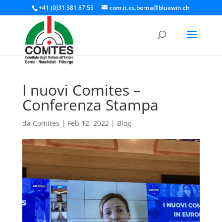
+41 (0)31 381 87 55
com.it.es.berna@bluewin.ch
I nuovi Comites –
Conferenza Stampa
da
Comites
|
Feb 12, 2022
|
Blog